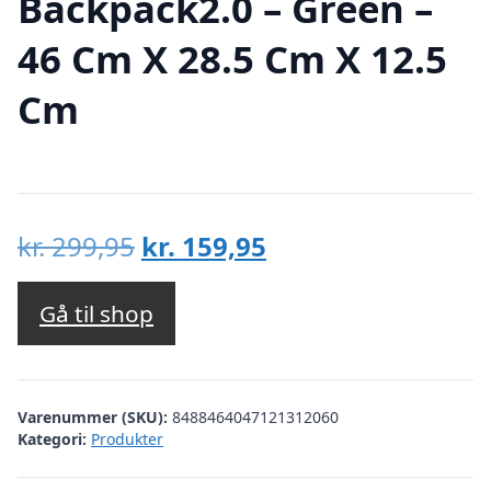
Backpack2.0 – Green –
46 Cm X 28.5 Cm X 12.5
Cm
Den
Den
kr.
299,95
kr.
159,95
oprindelige
aktuelle
pris
pris
Gå til shop
var:
er:
kr. 299,95.
kr. 159,95.
Varenummer (SKU):
8488464047121312060
Kategori:
Produkter