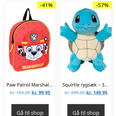
-41%
-57%
Paw Patrol Marshall lille skoletaske
Squirtle rygsæk – 35cm – Pokemon
Den
Den
Den
De
kr.
169,00
kr.
99,95
kr.
349,00
kr.
149,95
oprindelige
aktuelle
oprindelige
aktu
pris
pris
pris
pris
Gå til shop
Gå til shop